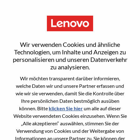
Menu
2026 Campus Recruitment -
Wir verwenden Cookies und ähnliche
Data & AI Engineer
Technologien, um Inhalte und Anzeigen zu
personalisieren und unseren Datenverkehr
zu analysieren.
Wir möchten transparent darüber informieren,
welche Daten wir und unsere Partner erfassen und
wie wir sie verwenden, damit Sie die Kontrolle über
General Information
Ihre persönlichen Daten bestmöglich ausüben
können. Bitte
klicken Sie hier
um alle auf dieser
Req #
WD00094344
Website verwendeten Cookies einzusehen. Wenn Sie
Career Area
Informationstechnologie
„Alle akzeptieren“ auswählen, stimmen Sie der
Verwendung von Cookies und der Weitergabe von
Country/Region:
Malaysia
Informationen an unsere Partner zu. Sie können der