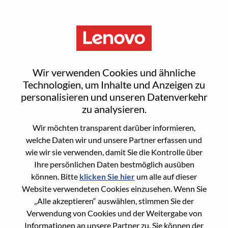
Menu
游戏体验测试工程师
Wir verwenden Cookies und ähnliche
Technologien, um Inhalte und Anzeigen zu
personalisieren und unseren Datenverkehr
zu analysieren.
Wir möchten transparent darüber informieren,
General Information
welche Daten wir und unsere Partner erfassen und
wie wir sie verwenden, damit Sie die Kontrolle über
Req #
100016968
Ihre persönlichen Daten bestmöglich ausüben
Career Area
Engineering
können. Bitte
klicken Sie hier
um alle auf dieser
Website verwendeten Cookies einzusehen. Wenn Sie
Country/Region:
China
„Alle akzeptieren“ auswählen, stimmen Sie der
State:
Hubei
Verwendung von Cookies und der Weitergabe von
City:
武汉（Wuhan）
Informationen an unsere Partner zu. Sie können der