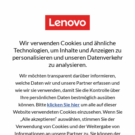
Menu
汽车座舱基础软件高级经理
Wir verwenden Cookies und ähnliche
Technologien, um Inhalte und Anzeigen zu
personalisieren und unseren Datenverkehr
zu analysieren.
Wir möchten transparent darüber informieren,
General Information
welche Daten wir und unsere Partner erfassen und
wie wir sie verwenden, damit Sie die Kontrolle über
Req #
WD00099588
Ihre persönlichen Daten bestmöglich ausüben
Career Area
Hardware-Engineering
können. Bitte
klicken Sie hier
um alle auf dieser
Website verwendeten Cookies einzusehen. Wenn Sie
Country/Region:
China
„Alle akzeptieren“ auswählen, stimmen Sie der
State:
Shanghai
Verwendung von Cookies und der Weitergabe von
City:
上海（Shanghai）
Informationen an unsere Partner zu. Sie können der