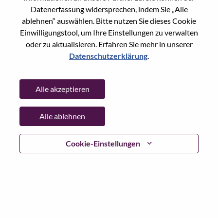
Datenerfassung widersprechen, indem Sie „Alle
Date:
Mittwoch, Juni 17, 2026
ablehnen“ auswählen. Bitte nutzen Sie dieses Cookie
Working Time:
Full-time
Einwilligungstool, um Ihre Einstellungen zu verwalten
Additional Locations
:
oder zu aktualisieren. Erfahren Sie mehr in unserer
* China - Shanghai - 上海（Shanghai）
Datenschutzerklärung
.
Why Work at Lenovo
Alle akzeptieren
We are Lenovo. We do what we say. We own what we do.
Alle ablehnen
We WOW our customers.
Cookie-Einstellungen
Lenovo is a US$83 billion revenue global technology
powerhouse, ranked #153 in the Fortune Global 500, and
serving millions of customers every day in 180 markets.
Focused on a bold vision to deliver Smarter Technology
for All, Lenovo has built on its success as the world’s
largest PC company with a full-stack portfolio of AI-
enabled, AI-ready, and AI-optimized devices (PCs,