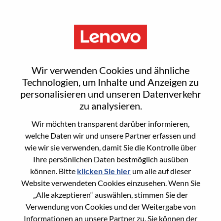
Menu
整合营销高级主管
Wir verwenden Cookies und ähnliche
Technologien, um Inhalte und Anzeigen zu
personalisieren und unseren Datenverkehr
zu analysieren.
Wir möchten transparent darüber informieren,
General Information
welche Daten wir und unsere Partner erfassen und
wie wir sie verwenden, damit Sie die Kontrolle über
Req #
WD00101023
Ihre persönlichen Daten bestmöglich ausüben
Career Area
Marketing
können. Bitte
klicken Sie hier
um alle auf dieser
Website verwendeten Cookies einzusehen. Wenn Sie
Country/Region:
China
„Alle akzeptieren“ auswählen, stimmen Sie der
State:
Beijing
Verwendung von Cookies und der Weitergabe von
City:
北京（Beijing）
Informationen an unsere Partner zu. Sie können der