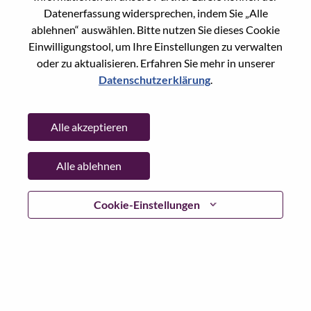
Datenerfassung widersprechen, indem Sie „Alle
Date:
Mittwoch, Juni 17, 2026
ablehnen“ auswählen. Bitte nutzen Sie dieses Cookie
Working Time:
Full-time
Einwilligungstool, um Ihre Einstellungen zu verwalten
Additional Locations
:
oder zu aktualisieren. Erfahren Sie mehr in unserer
* China - Beijing - 北京（Beijing）
Datenschutzerklärung
.
Why Work at Lenovo
Alle akzeptieren
We are Lenovo. We do what we say. We own what we do.
Alle ablehnen
We WOW our customers.
Cookie-Einstellungen
Lenovo is a US$83 billion revenue global technology
powerhouse, ranked #153 in the Fortune Global 500, and
serving millions of customers every day in 180 markets.
Focused on a bold vision to deliver Smarter Technology
for All, Lenovo has built on its success as the world’s
largest PC company with a full-stack portfolio of AI-
enabled, AI-ready, and AI-optimized devices (PCs,