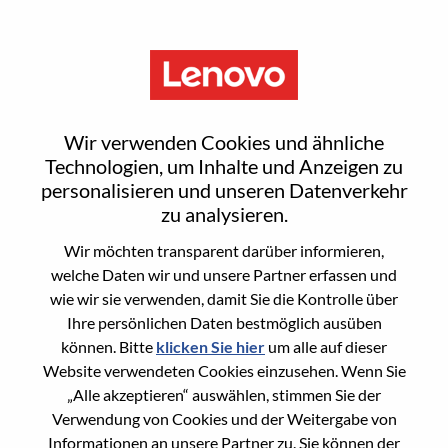
Menu
手机硬件项目管理
Wir verwenden Cookies und ähnliche
Technologien, um Inhalte und Anzeigen zu
personalisieren und unseren Datenverkehr
zu analysieren.
Wir möchten transparent darüber informieren,
General Information
welche Daten wir und unsere Partner erfassen und
wie wir sie verwenden, damit Sie die Kontrolle über
Req #
100017218
Ihre persönlichen Daten bestmöglich ausüben
Career Area
Projektmanagement
können. Bitte
klicken Sie hier
um alle auf dieser
Website verwendeten Cookies einzusehen. Wenn Sie
Country/Region:
China
„Alle akzeptieren“ auswählen, stimmen Sie der
State:
Shanghai
Verwendung von Cookies und der Weitergabe von
City:
上海（Shanghai）
Informationen an unsere Partner zu. Sie können der