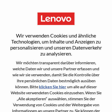
Menu
AI Developer
Wir verwenden Cookies und ähnliche
Technologien, um Inhalte und Anzeigen zu
personalisieren und unseren Datenverkehr
zu analysieren.
Wir möchten transparent darüber informieren,
General Information
welche Daten wir und unsere Partner erfassen und
wie wir sie verwenden, damit Sie die Kontrolle über
Req #
100016979
Ihre persönlichen Daten bestmöglich ausüben
Career Area
Engineering
können. Bitte
klicken Sie hier
um alle auf dieser
Website verwendeten Cookies einzusehen. Wenn Sie
Country/Region:
Tschechien
„Alle akzeptieren“ auswählen, stimmen Sie der
State:
Praha
Verwendung von Cookies und der Weitergabe von
City:
Prague 7
Informationen an unsere Partner zu. Sie können der