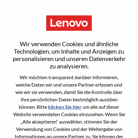
Menu
AI Library Solutions Manager
Wir verwenden Cookies und ähnliche
Technologien, um Inhalte und Anzeigen zu
personalisieren und unseren Datenverkehr
zu analysieren.
Wir möchten transparent darüber informieren,
General Information
welche Daten wir und unsere Partner erfassen und
wie wir sie verwenden, damit Sie die Kontrolle über
Req #
WD00101226
Ihre persönlichen Daten bestmöglich ausüben
Career Area
Produktmanagement
können. Bitte
klicken Sie hier
um alle auf dieser
Website verwendeten Cookies einzusehen. Wenn Sie
Country/Region:
Kanada
„Alle akzeptieren“ auswählen, stimmen Sie der
State:
Ontario
Verwendung von Cookies und der Weitergabe von
City:
Markham
Informationen an unsere Partner zu. Sie können der