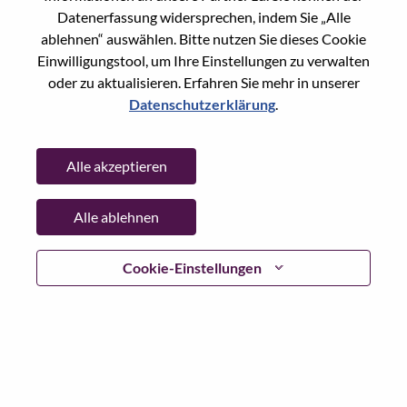
Datenerfassung widersprechen, indem Sie „Alle
Date:
Mittwoch, Juli 1, 2026
ablehnen“ auswählen. Bitte nutzen Sie dieses Cookie
Working Time:
Full-time
Einwilligungstool, um Ihre Einstellungen zu verwalten
Additional Locations
:
oder zu aktualisieren. Erfahren Sie mehr in unserer
* China - Beijing - 北京（Beijing）
Datenschutzerklärung
.
Why Work at Lenovo
Alle akzeptieren
We are Lenovo. We do what we say. We own what we do.
Alle ablehnen
We WOW our customers.
Cookie-Einstellungen
Lenovo is a US$83 billion revenue global technology
powerhouse, ranked #196 in the Fortune Global 500, and
serving millions of customers every day in 180 markets.
Focused on a bold vision to deliver Smarter Technology
for All, Lenovo has built on its success as the world’s
largest PC company with a full-stack portfolio of AI-
enabled, AI-ready, and AI-optimized devices (PCs,