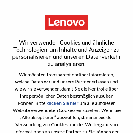
Menu
AI主机产品营销高级主管
Wir verwenden Cookies und ähnliche
Technologien, um Inhalte und Anzeigen zu
personalisieren und unseren Datenverkehr
zu analysieren.
Wir möchten transparent darüber informieren,
General Information
welche Daten wir und unsere Partner erfassen und
wie wir sie verwenden, damit Sie die Kontrolle über
Req #
WD00099250
Ihre persönlichen Daten bestmöglich ausüben
Career Area
Marketing
können. Bitte
klicken Sie hier
um alle auf dieser
Website verwendeten Cookies einzusehen. Wenn Sie
Country/Region:
China
„Alle akzeptieren“ auswählen, stimmen Sie der
State:
Beijing
Verwendung von Cookies und der Weitergabe von
City:
北京（Beijing）
Informationen an unsere Partner zu. Sie können der