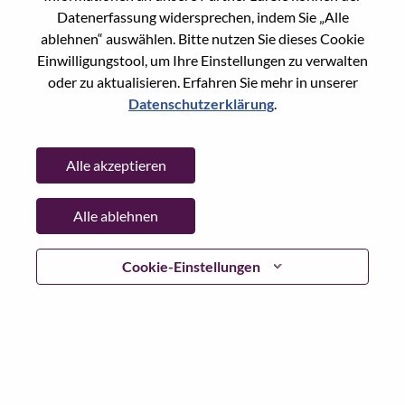
Datenerfassung widersprechen, indem Sie „Alle
Date:
Dienstag, Juli 7, 2026
ablehnen“ auswählen. Bitte nutzen Sie dieses Cookie
Working Time:
Full-time
Einwilligungstool, um Ihre Einstellungen zu verwalten
Additional Locations
:
oder zu aktualisieren. Erfahren Sie mehr in unserer
* China - Beijing - 北京（Beijing）
Datenschutzerklärung
.
Why Work at Lenovo
Alle akzeptieren
We are Lenovo. We do what we say. We own what we do.
Alle ablehnen
We WOW our customers.
Cookie-Einstellungen
Lenovo is a US$83 billion revenue global technology
powerhouse, ranked #153 in the Fortune Global 500, and
serving millions of customers every day in 180 markets.
Focused on a bold vision to deliver Smarter Technology
for All, Lenovo has built on its success as the world’s
largest PC company with a full-stack portfolio of AI-
enabled, AI-ready, and AI-optimized devices (PCs,