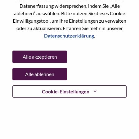
State:
Beijing
Datenerfassung widersprechen, indem Sie „Alle
City:
北京（Beijing）
ablehnen“ auswählen. Bitte nutzen Sie dieses Cookie
Date:
Mittwoch, Juni 17, 2026
Einwilligungstool, um Ihre Einstellungen zu verwalten
oder zu aktualisieren. Erfahren Sie mehr in unserer
Working Time:
Full-time
Datenschutzerklärung
.
Additional Locations
:
* China - Beijing - 北京（Beijing）
Alle akzeptieren
Why Work at Lenovo
Alle ablehnen
We are Lenovo. We do what we say. We own what we do.
Cookie-Einstellungen
We WOW our customers.
Lenovo is a US$83 billion revenue global technology
powerhouse, ranked #153 in the Fortune Global 500, and
serving millions of customers every day in 180 markets.
Focused on a bold vision to deliver Smarter Technology
for All, Lenovo has built on its success as the world’s