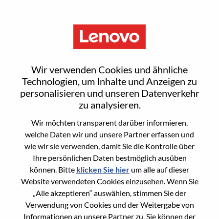
Menu
Advisory Researcher,
Wir verwenden Cookies und ähnliche
Foundation Model
Technologien, um Inhalte und Anzeigen zu
personalisieren und unseren Datenverkehr
zu analysieren.
Wir möchten transparent darüber informieren,
welche Daten wir und unsere Partner erfassen und
wie wir sie verwenden, damit Sie die Kontrolle über
General Information
Ihre persönlichen Daten bestmöglich ausüben
können. Bitte
klicken Sie hier
um alle auf dieser
Req #
WD00099877
Website verwendeten Cookies einzusehen. Wenn Sie
Career Area
Forschung/Entwicklung
„Alle akzeptieren“ auswählen, stimmen Sie der
Verwendung von Cookies und der Weitergabe von
Country/Region:
China
Informationen an unsere Partner zu. Sie können der