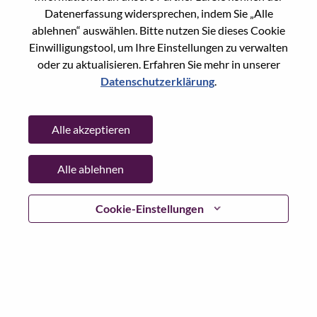
Datenerfassung widersprechen, indem Sie „Alle
Date:
Freitag, Juli 3, 2026
ablehnen“ auswählen. Bitte nutzen Sie dieses Cookie
Working Time:
Full-time
Einwilligungstool, um Ihre Einstellungen zu verwalten
Additional Locations
:
oder zu aktualisieren. Erfahren Sie mehr in unserer
* China - Shanghai - 上海（Shanghai）
Datenschutzerklärung
.
Why Work at Lenovo
Alle akzeptieren
We are Lenovo. We do what we say. We own what we do.
Alle ablehnen
We WOW our customers.
Cookie-Einstellungen
Lenovo is a US$83 billion revenue global technology
powerhouse, ranked #153 in the Fortune Global 500, and
serving millions of customers every day in 180 markets.
Focused on a bold vision to deliver Smarter Technology
for All, Lenovo has built on its success as the world’s
largest PC company with a full-stack portfolio of AI-
enabled, AI-ready, and AI-optimized devices (PCs,