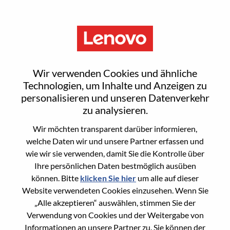
Menu
Advisory TPM
Wir verwenden Cookies und ähnliche
Technologien, um Inhalte und Anzeigen zu
personalisieren und unseren Datenverkehr
zu analysieren.
Wir möchten transparent darüber informieren,
General Information
welche Daten wir und unsere Partner erfassen und
wie wir sie verwenden, damit Sie die Kontrolle über
Req #
WD00100923
Ihre persönlichen Daten bestmöglich ausüben
Career Area
Projektmanagement
können. Bitte
klicken Sie hier
um alle auf dieser
Website verwendeten Cookies einzusehen. Wenn Sie
Country/Region:
China
„Alle akzeptieren“ auswählen, stimmen Sie der
State:
Shanghai
Verwendung von Cookies und der Weitergabe von
City:
上海（Shanghai）
Informationen an unsere Partner zu. Sie können der