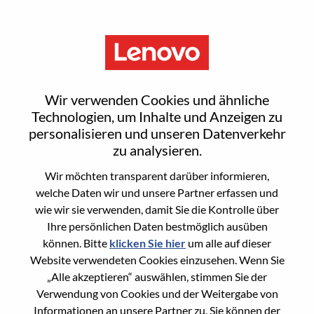
Menu
Agent Delivery Lead
Wir verwenden Cookies und ähnliche
Technologien, um Inhalte und Anzeigen zu
personalisieren und unseren Datenverkehr
zu analysieren.
Wir möchten transparent darüber informieren,
General Information
welche Daten wir und unsere Partner erfassen und
wie wir sie verwenden, damit Sie die Kontrolle über
Req #
WD00099468
Ihre persönlichen Daten bestmöglich ausüben
Career Area
Projektmanagement
können. Bitte
klicken Sie hier
um alle auf dieser
Website verwendeten Cookies einzusehen. Wenn Sie
Country/Region:
China
„Alle akzeptieren“ auswählen, stimmen Sie der
State:
Beijing
Verwendung von Cookies und der Weitergabe von
City:
北京（Beijing）
Informationen an unsere Partner zu. Sie können der