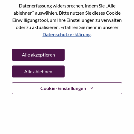
Datenerfassung widersprechen, indem Sie „Alle
Date:
Dienstag, Juni 23, 2026
ablehnen“ auswählen. Bitte nutzen Sie dieses Cookie
Working Time:
Full-time
Einwilligungstool, um Ihre Einstellungen zu verwalten
Additional Locations
:
oder zu aktualisieren. Erfahren Sie mehr in unserer
* China - Beijing - 北京（Beijing）
Datenschutzerklärung
.
Why Work at Lenovo
Alle akzeptieren
We are Lenovo. We do what we say. We own what we do.
Alle ablehnen
We WOW our customers.
Cookie-Einstellungen
Lenovo is a US$83 billion revenue global technology
powerhouse, ranked #153 in the Fortune Global 500, and
serving millions of customers every day in 180 markets.
Focused on a bold vision to deliver Smarter Technology
for All, Lenovo has built on its success as the world’s
largest PC company with a full-stack portfolio of AI-
enabled, AI-ready, and AI-optimized devices (PCs,