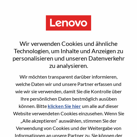
Menu
Alternance – Sales Operations
Wir verwenden Cookies und ähnliche
(H/F)
Technologien, um Inhalte und Anzeigen zu
personalisieren und unseren Datenverkehr
zu analysieren.
Wir möchten transparent darüber informieren,
welche Daten wir und unsere Partner erfassen und
wie wir sie verwenden, damit Sie die Kontrolle über
General Information
Ihre persönlichen Daten bestmöglich ausüben
können. Bitte
klicken Sie hier
um alle auf dieser
Req #
WD00098982
Website verwendeten Cookies einzusehen. Wenn Sie
Career Area
Lieferkettenmanagement
„Alle akzeptieren“ auswählen, stimmen Sie der
Verwendung von Cookies und der Weitergabe von
Country/Region:
Frankreich
Informationen an unsere Partner zu. Sie können der