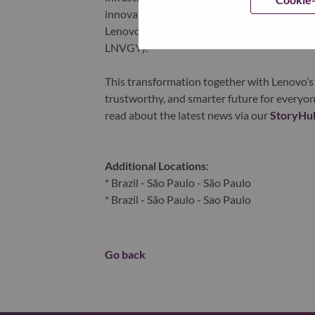
innovation is building a more equitable, tr
Lenovo is listed on the Hong Kong stock e
LNVGY).
This transformation together with Lenovo’s 
trustworthy, and smarter future for everyon
read about the latest news via our
StoryHu
Additional Locations
:
* Brazil - São Paulo - São Paulo
* Brazil - São Paulo - Sao Paulo
Go back