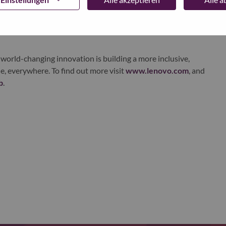
ustworthy, and smarter future for everyone, everywhere.
xchange under Lenovo Group Limited (HKSE: 992) (ADR:
world-changing innovation is building a more inclusive,
e, everywhere. To find out more visit
www.lenovo.com
, and
b
.