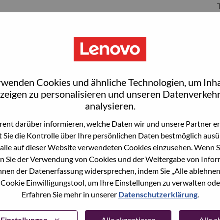
S
rwenden Cookies und ähnliche Technologien, um Inha
zeigen zu personalisieren und unseren Datenverkehr
analysieren.
ent darüber informieren, welche Daten wir und unsere Partner erf
 Sie die Kontrolle über Ihre persönlichen Daten bestmöglich ausü
wn what we do. We WOW our customers.
alle auf dieser Website verwendeten Cookies einzusehen. Wenn Si
n Sie der Verwendung von Cookies und der Weitergabe von Infor
echnology powerhouse, ranked #196 in the Fortune Global
önnen der Datenerfassung widersprechen, indem Sie „Alle ablehnen
 day in 180 markets. Focused on a bold vision to deliver
 Cookie Einwilligungstool, um Ihre Einstellungen zu verwalten oder
 on its success as the world’s largest PC company with a full-
Erfahren Sie mehr in unserer
Datenschutzerklärung
.
d AI-optimized devices (PCs, workstations, smartphones,
edge, high performance computing and software defined
ervices. Lenovo’s continued investment in world-changing
Einstellungen
Alle akzeptieren
Alle 