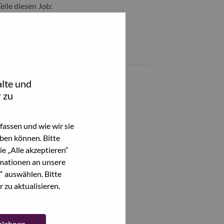
Teile diesen Job:
hare Analista de Desenvolvimento de Negócios with LinkedIn
Share Analista de Desenvolvimento de Negócios with a frien
Ähnliche Jobs
LA Visuals Product Manager
lte und
Sao Paulo, São Paulo, Brasilien,
 zu
Alle anzeigen
assen und wie wir sie
ben können. Bitte
e „Alle akzeptieren“
mationen an unsere
“ auswählen. Bitte
 zu aktualisieren.
ablehnen