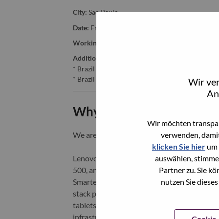
City:
Sao Paulo
Date:
Freitag, Juni 19, 2026
Working Time:
Full-time
Additional Locations
:
* Brazil - São Paulo - São Paulo
* Brazil - São Paulo - Sao Paulo
Wir ve
An
Why Work at Lenovo
Wir möchten transpar
verwenden, damit
We are Lenovo. We do what we say. We o
klicken Sie hier
um 
auswählen, stimme
Lenovo is a US$83 billion revenue global t
Partner zu. Sie k
500, and serving millions of customers every
nutzen Sie dieses
Smarter Technology for All, Lenovo has built
stack portfolio of AI-enabled, AI-ready, an
tablets), infrastructure (server, storage, 
infrastructure), software, solutions, and s
Cookie-