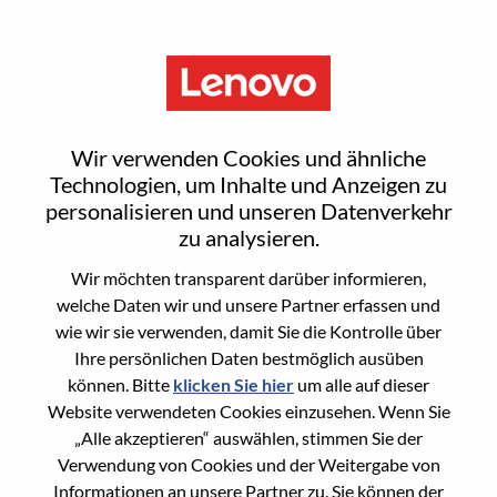
Menu
Business Analyst
Wir verwenden Cookies und ähnliche
Technologien, um Inhalte und Anzeigen zu
personalisieren und unseren Datenverkehr
zu analysieren.
Wir möchten transparent darüber informieren,
General Information
welche Daten wir und unsere Partner erfassen und
wie wir sie verwenden, damit Sie die Kontrolle über
Req #
WD00098651
Ihre persönlichen Daten bestmöglich ausüben
Career Area
Datenmanagement und Analytik
können. Bitte
klicken Sie hier
um alle auf dieser
Website verwendeten Cookies einzusehen. Wenn Sie
Country/Region:
Taiwan
„Alle akzeptieren“ auswählen, stimmen Sie der
State:
Taipei City
Verwendung von Cookies und der Weitergabe von
City:
中山（Zhongshan）
Informationen an unsere Partner zu. Sie können der