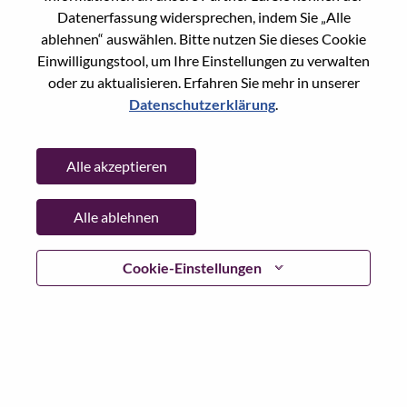
Datenerfassung widersprechen, indem Sie „Alle
Date:
Donnerstag, Mai 21, 2026
ablehnen“ auswählen. Bitte nutzen Sie dieses Cookie
Working Time:
Full-time
Einwilligungstool, um Ihre Einstellungen zu verwalten
Additional Locations
:
oder zu aktualisieren. Erfahren Sie mehr in unserer
* China - Beijing - 北京（Beijing）
Datenschutzerklärung
.
Why Work at Lenovo
Alle akzeptieren
We are Lenovo. We do what we say. We own what we do.
Alle ablehnen
We WOW our customers.
Cookie-Einstellungen
Lenovo is a US$83 billion revenue global technology
powerhouse, ranked #153 in the Fortune Global 500, and
serving millions of customers every day in 180 markets.
Focused on a bold vision to deliver Smarter Technology
for All, Lenovo has built on its success as the world’s
largest PC company with a full-stack portfolio of AI-
enabled, AI-ready, and AI-optimized devices (PCs,