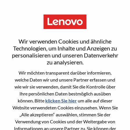
Menu
CXL系统架构资深研究员
Wir verwenden Cookies und ähnliche
Technologien, um Inhalte und Anzeigen zu
personalisieren und unseren Datenverkehr
zu analysieren.
Wir möchten transparent darüber informieren,
General Information
welche Daten wir und unsere Partner erfassen und
wie wir sie verwenden, damit Sie die Kontrolle über
Req #
WD00098285
Ihre persönlichen Daten bestmöglich ausüben
Career Area
Forschung/Entwicklung
können. Bitte
klicken Sie hier
um alle auf dieser
Website verwendeten Cookies einzusehen. Wenn Sie
Country/Region:
China
„Alle akzeptieren“ auswählen, stimmen Sie der
State:
Beijing
Verwendung von Cookies und der Weitergabe von
City:
北京（Beijing）
Informationen an unsere Partner zu. Sie können der