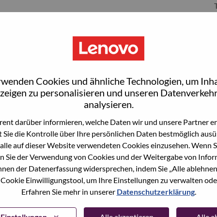
S
rwenden Cookies und ähnliche Technologien, um Inha
zeigen zu personalisieren und unseren Datenverkehr
analysieren.
ent darüber informieren, welche Daten wir und unsere Partner erf
 Sie die Kontrolle über Ihre persönlichen Daten bestmöglich ausü
wn what we do. We WOW our customers.
alle auf dieser Website verwendeten Cookies einzusehen. Wenn Si
n Sie der Verwendung von Cookies und der Weitergabe von Infor
echnology powerhouse, ranked #153 in the Fortune Global
önnen der Datenerfassung widersprechen, indem Sie „Alle ablehnen
 day in 180 markets. Focused on a bold vision to deliver
 Cookie Einwilligungstool, um Ihre Einstellungen zu verwalten oder
 on its success as the world’s largest PC company with a full-
Erfahren Sie mehr in unserer
Datenschutzerklärung
.
d AI-optimized devices (PCs, workstations, smartphones,
edge, high performance computing and software defined
ervices. Lenovo’s continued investment in world-changing
Einstellungen
Alle akzeptieren
Alle 