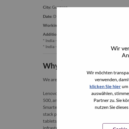
City:
Gurgaon
Date:
Dienstag, Juni 2, 2026
Working Time:
Full-time
Additional Locations
:
* India - Haryāna - Gurgaon
* India - Haryāna - Gurgaon
Wir ve
An
Why Work at Lenovo
Wir möchten transpar
verwenden, damit
We are Lenovo. We do what we say. We o
klicken Sie hier
um 
auswählen, stimme
Lenovo is a US$83 billion revenue global t
Partner zu. Sie k
500, and serving millions of customers every
nutzen Sie dieses
Smarter Technology for All, Lenovo has built
stack portfolio of AI-enabled, AI-ready, an
tablets), infrastructure (server, storage, 
infrastructure), software, solutions, and s
Cookie-