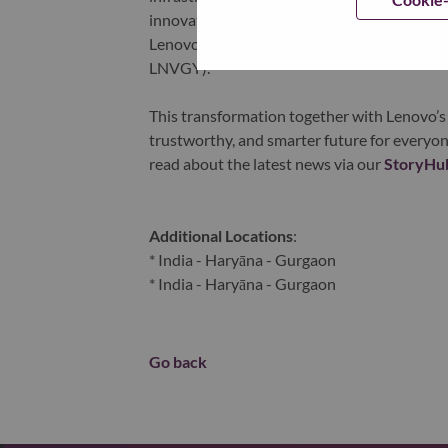
innovation is building a more equitable, tr
Lenovo is listed on the Hong Kong stock e
LNVGY).
This transformation together with Lenovo’s 
trustworthy, and smarter future for everyon
read about the latest news via our
StoryHu
Additional Locations
:
* India - Haryāna - Gurgaon
* India - Haryāna - Gurgaon
Go back