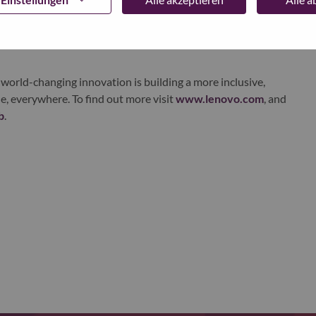
ustworthy, and smarter future for everyone, everywhere.
xchange under Lenovo Group Limited (HKSE: 992) (ADR:
world-changing innovation is building a more inclusive,
e, everywhere. To find out more visit
www.lenovo.com
, and
b
.