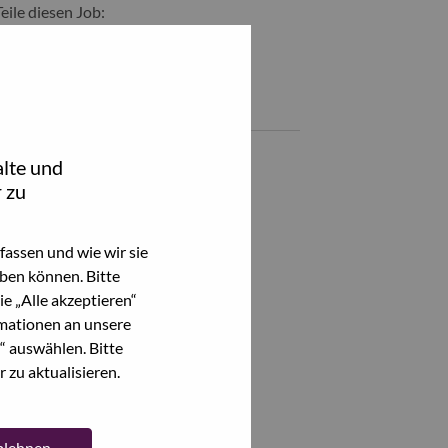
Teile diesen Job:
hare Client Manager-Public, North with LinkedIn
Share Client Manager-Public, North with a friend via e-mail
Ähnliche Jobs
Partner Account Manager - Volume
lte und
Gurgaon, Haryana, Indien,
 zu
Alle anzeigen
assen und wie wir sie
ben können. Bitte
e „Alle akzeptieren“
mationen an unsere
“ auswählen. Bitte
 zu aktualisieren.
ablehnen