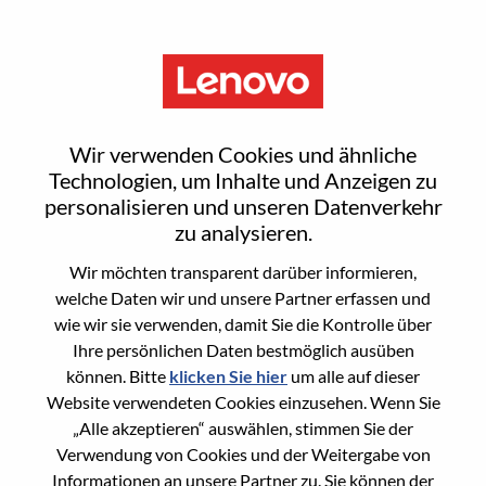
Menu
Client Relationship Manager -
Wir verwenden Cookies und ähnliche
Based In Rome
Technologien, um Inhalte und Anzeigen zu
personalisieren und unseren Datenverkehr
zu analysieren.
Wir möchten transparent darüber informieren,
welche Daten wir und unsere Partner erfassen und
wie wir sie verwenden, damit Sie die Kontrolle über
General Information
Ihre persönlichen Daten bestmöglich ausüben
können. Bitte
klicken Sie hier
um alle auf dieser
Req #
WD00098738
Website verwendeten Cookies einzusehen. Wenn Sie
Career Area
Vertrieb
„Alle akzeptieren“ auswählen, stimmen Sie der
Verwendung von Cookies und der Weitergabe von
Country/Region:
Italien
Informationen an unsere Partner zu. Sie können der