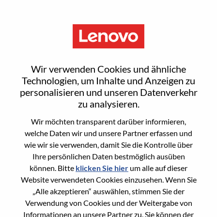
Menu
Lenovo Consumer Marketing
Wir verwenden Cookies und ähnliche
Brand Lead
Technologien, um Inhalte und Anzeigen zu
personalisieren und unseren Datenverkehr
zu analysieren.
Wir möchten transparent darüber informieren,
welche Daten wir und unsere Partner erfassen und
wie wir sie verwenden, damit Sie die Kontrolle über
General Information
Ihre persönlichen Daten bestmöglich ausüben
können. Bitte
klicken Sie hier
um alle auf dieser
Req #
WD00096778
Website verwendeten Cookies einzusehen. Wenn Sie
Career Area
Marketing
„Alle akzeptieren“ auswählen, stimmen Sie der
Verwendung von Cookies und der Weitergabe von
Country/Region:
Japan
Informationen an unsere Partner zu. Sie können der