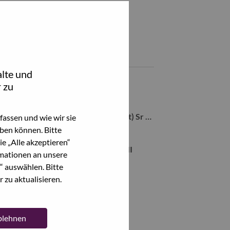
Teile diesen Job:
hare Critical Situation Program Manager I with LinkedIn
Share Critical Situation Program Manager I with a friend via
Ähnliche Jobs
lte und
Service Delivery Manager
 zu
Chiyoda-Ku, Tokyo, Japan,
SDM (Service Delivery Management) Sr Manager
assen und wie wir sie
Chiyoda-Ku, Tokyo, Japan,
ben können. Bitte
e „Alle akzeptieren“
Critical Situation Program Manager II
mationen an unsere
Chiyoda-Ku, Tokyo, Japan,
“ auswählen. Bitte
 zu aktualisieren.
Alle anzeigen
ablehnen