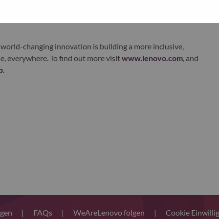
xchange under Lenovo Group Limited (HKSE: 992) (ADR:
world-changing innovation is building a more inclusive,
e, everywhere. To find out more visit
www.lenovo.com
, and
b
.
ngen
|
FAQs
|
WeAreLenovo folgen
|
Cookie Einwilli