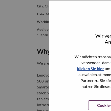
City:
Chiyoda-Ku
Date:
Montag, Juni 22, 2026
Working Time:
Full-time
Additional Locations
:
Wir ve
* Japan - Tōkyō - Chiyoda-Ku
An
Why Work at Lenovo
Wir möchten transpar
verwenden, damit
We are Lenovo. We do what we say. We o
klicken Sie hier
um 
auswählen, stimme
Lenovo is a US$83 billion revenue global t
Partner zu. Sie k
500, and serving millions of customers every
nutzen Sie dieses
Smarter Technology for All, Lenovo has built
stack portfolio of AI-enabled, AI-ready, an
tablets), infrastructure (server, storage, 
infrastructure), software, solutions, and s
Cookie-
innovation is building a more equitable, tr