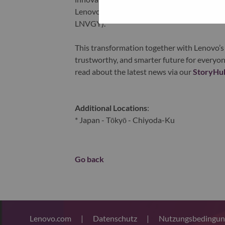
Lenovo is listed on the Hong Kong stock e
LNVGY).
This transformation together with Lenovo’s 
trustworthy, and smarter future for everyon
read about the latest news via our
StoryHu
Additional Locations
:
* Japan - Tōkyō - Chiyoda-Ku
Go back
Lenovo.com
|
Datenschutz
|
Nutzungsbedingu