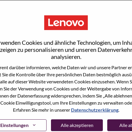
S
rwenden Cookies und ähnliche Technologien, um Inha
zeigen zu personalisieren und unseren Datenverkehr
analysieren.
ent darüber informieren, welche Daten wir und unsere Partner erf
 Sie die Kontrolle über Ihre persönlichen Daten bestmöglich ausü
wn what we do. We WOW our customers.
alle auf dieser Website verwendeten Cookies einzusehen. Wenn Si
n Sie der Verwendung von Cookies und der Weitergabe von Infor
echnology powerhouse, ranked #153 in the Fortune Global
önnen der Datenerfassung widersprechen, indem Sie „Alle ablehnen
 day in 180 markets. Focused on a bold vision to deliver
 Cookie Einwilligungstool, um Ihre Einstellungen zu verwalten oder
 on its success as the world’s largest PC company with a full-
Erfahren Sie mehr in unserer
Datenschutzerklärung
.
d AI-optimized devices (PCs, workstations, smartphones,
edge, high performance computing and software defined
ervices. Lenovo’s continued investment in world-changing
Einstellungen
Alle akzeptieren
Alle 
ustworthy, and smarter future for everyone, everywhere.