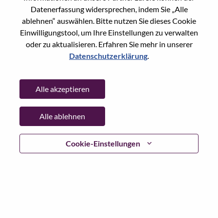
State:
Beijing
Datenerfassung widersprechen, indem Sie „Alle
City:
北京（Beijing）
ablehnen“ auswählen. Bitte nutzen Sie dieses Cookie
Date:
Sonntag, Juni 21, 2026
Einwilligungstool, um Ihre Einstellungen zu verwalten
oder zu aktualisieren. Erfahren Sie mehr in unserer
Additional Locations
:
Datenschutzerklärung
.
* China
Alle akzeptieren
Why Work at Lenovo
Alle ablehnen
We are Lenovo. We do what we say. We own what we do.
We WOW our customers.
Cookie-Einstellungen
Lenovo is a US$83 billion revenue global technology
powerhouse, ranked #153 in the Fortune Global 500, and
serving millions of customers every day in 180 markets.
Focused on a bold vision to deliver Smarter Technology
for All, Lenovo has built on its success as the world’s
largest PC company with a full-stack portfolio of AI-