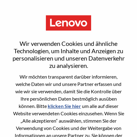
Menu
DCBU PRC Regional Business
Wir verwenden Cookies und ähnliche
Operation Manager
Technologien, um Inhalte und Anzeigen zu
personalisieren und unseren Datenverkehr
zu analysieren.
Wir möchten transparent darüber informieren,
welche Daten wir und unsere Partner erfassen und
wie wir sie verwenden, damit Sie die Kontrolle über
General Information
Ihre persönlichen Daten bestmöglich ausüben
können. Bitte
klicken Sie hier
um alle auf dieser
Req #
100017214
Website verwendeten Cookies einzusehen. Wenn Sie
Career Area
Strategische und operative Planung
„Alle akzeptieren“ auswählen, stimmen Sie der
Verwendung von Cookies und der Weitergabe von
Country/Region:
China
Informationen an unsere Partner zu. Sie können der