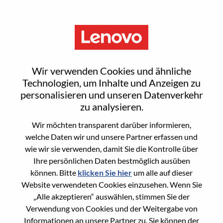
Menu
Security Solution Architect-
Wir verwenden Cookies und ähnliche
DWS
Technologien, um Inhalte und Anzeigen zu
personalisieren und unseren Datenverkehr
zu analysieren.
Wir möchten transparent darüber informieren,
welche Daten wir und unsere Partner erfassen und
wie wir sie verwenden, damit Sie die Kontrolle über
General Information
Ihre persönlichen Daten bestmöglich ausüben
können. Bitte
klicken Sie hier
um alle auf dieser
Req #
WD00100741
Website verwendeten Cookies einzusehen. Wenn Sie
Career Area
Informationstechnologie
„Alle akzeptieren“ auswählen, stimmen Sie der
Verwendung von Cookies und der Weitergabe von
Country/Region:
Kolumbien
Informationen an unsere Partner zu. Sie können der