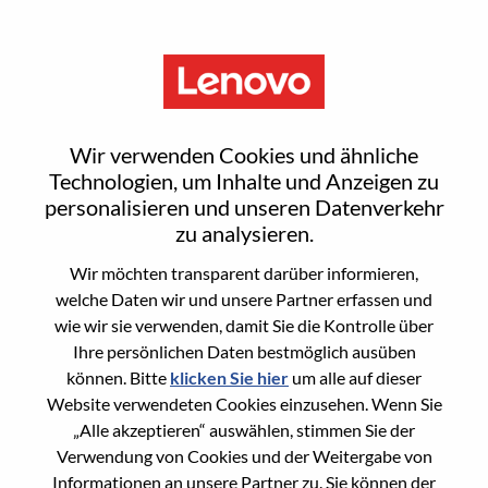
Menu
Digital Designer
Wir verwenden Cookies und ähnliche
Technologien, um Inhalte und Anzeigen zu
personalisieren und unseren Datenverkehr
zu analysieren.
Wir möchten transparent darüber informieren,
General Information
welche Daten wir und unsere Partner erfassen und
wie wir sie verwenden, damit Sie die Kontrolle über
Req #
WD00099575
Ihre persönlichen Daten bestmöglich ausüben
Career Area
Marketing
können. Bitte
klicken Sie hier
um alle auf dieser
Website verwendeten Cookies einzusehen. Wenn Sie
Country/Region:
Brasilien
„Alle akzeptieren“ auswählen, stimmen Sie der
State:
São Paulo
Verwendung von Cookies und der Weitergabe von
City:
SAO PAULO - SP
Informationen an unsere Partner zu. Sie können der