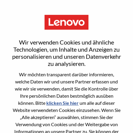
Menu
Director, NA Business
Wir verwenden Cookies und ähnliche
Management
Technologien, um Inhalte und Anzeigen zu
personalisieren und unseren Datenverkehr
zu analysieren.
Wir möchten transparent darüber informieren,
welche Daten wir und unsere Partner erfassen und
wie wir sie verwenden, damit Sie die Kontrolle über
General Information
Ihre persönlichen Daten bestmöglich ausüben
können. Bitte
klicken Sie hier
um alle auf dieser
Req #
WD00101225
Website verwendeten Cookies einzusehen. Wenn Sie
Career Area
Vertriebsunterstützung
„Alle akzeptieren“ auswählen, stimmen Sie der
Verwendung von Cookies und der Weitergabe von
Country/Region:
Vereinigte Staaten von Amerika
Informationen an unsere Partner zu. Sie können der