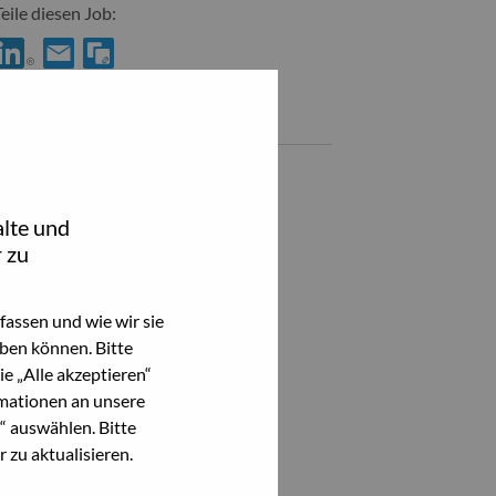
Teile diesen Job:
hare Director, Platform Engineering Strategy & Ops with LinkedIn
Share Director, Platform Engineering Strategy & Ops with a f
Ähnliche Jobs
AI Engineering Director, LATC
Edinburgh, Vereinigtes Königreich,
lte und
 zu
Alle anzeigen
assen und wie wir sie
ben können. Bitte
e „Alle akzeptieren“
mationen an unsere
“ auswählen. Bitte
 zu aktualisieren.