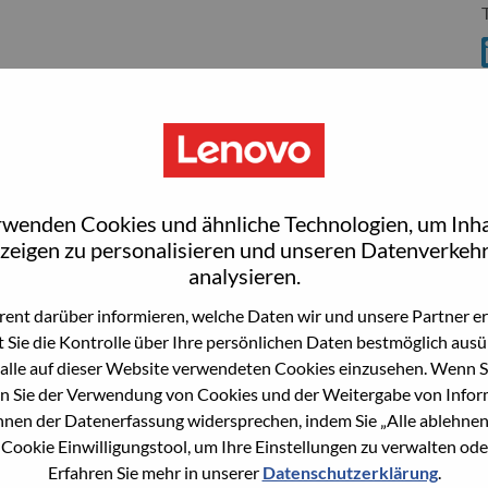
S
rwenden Cookies und ähnliche Technologien, um Inha
wn what we do. We WOW our customers.
zeigen zu personalisieren und unseren Datenverkehr
analysieren.
echnology powerhouse, ranked #153 in the Fortune Global
ent darüber informieren, welche Daten wir und unsere Partner erf
 day in 180 markets. Focused on a bold vision to deliver
 Sie die Kontrolle über Ihre persönlichen Daten bestmöglich ausü
 on its success as the world’s largest PC company with a full-
alle auf dieser Website verwendeten Cookies einzusehen. Wenn Si
d AI-optimized devices (PCs, workstations, smartphones,
n Sie der Verwendung von Cookies und der Weitergabe von Infor
edge, high performance computing and software defined
önnen der Datenerfassung widersprechen, indem Sie „Alle ablehnen
ervices. Lenovo’s continued investment in world-changing
 Cookie Einwilligungstool, um Ihre Einstellungen zu verwalten oder
ustworthy, and smarter future for everyone, everywhere.
Erfahren Sie mehr in unserer
Datenschutzerklärung
.
xchange under Lenovo Group Limited (HKSE: 992) (ADR: