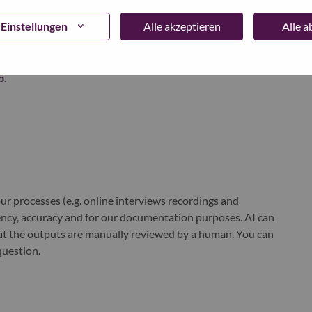
Einstellungen
Alle akzeptieren
Alle 
world-changing innovation is building a more inclusive,
e, everywhere. To find out more visit
www.lenovo.com
, and
b
.
r processes (e.g. online interviews recordings and
ciency, accuracy and for our documentation purposes. AI can
at the outputs are manually reviewed by a human. You can
question.