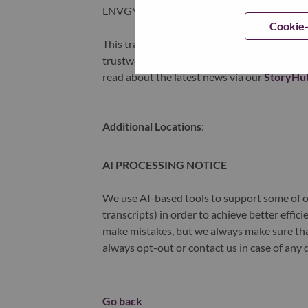
LNVGY).
Cookie-
This transformation together with Lenovo’s 
trustworthy, and smarter future for everyon
read about the latest news via our
StoryHu
Additional Locations
:
AI PROCESSING NOTICE
We use AI-based tools to support some of ou
transcripts) in order to achieve better effi
make mistakes, but we always make sure th
always opt-out or contact us in case of any 
Go back