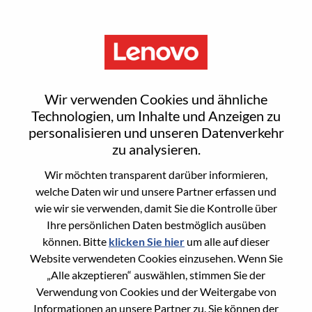
Menu
IT Sales Manager/Director
Wir verwenden Cookies und ähnliche
Technologien, um Inhalte und Anzeigen zu
personalisieren und unseren Datenverkehr
zu analysieren.
Wir möchten transparent darüber informieren,
General Information
welche Daten wir und unsere Partner erfassen und
wie wir sie verwenden, damit Sie die Kontrolle über
Req #
100017350
Ihre persönlichen Daten bestmöglich ausüben
Career Area
Vertrieb
können. Bitte
klicken Sie hier
um alle auf dieser
Website verwendeten Cookies einzusehen. Wenn Sie
Country/Region:
Singapur
„Alle akzeptieren“ auswählen, stimmen Sie der
State:
Central Singapore
Verwendung von Cookies und der Weitergabe von
City:
SINGAPORE
Informationen an unsere Partner zu. Sie können der