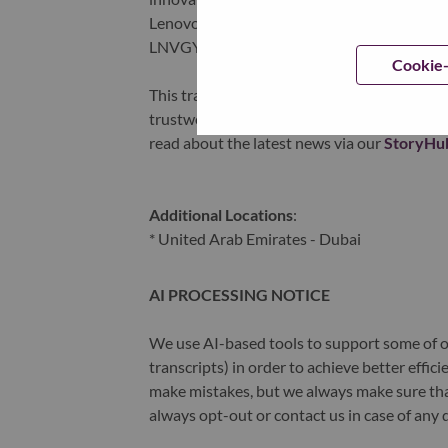
Lenovo is listed on the Hong Kong stock e
LNVGY).
Cookie-
This transformation together with Lenovo’s 
trustworthy, and smarter future for everyon
read about the latest news via our
StoryHu
Additional Locations
:
* United Arab Emirates - Dubai
AI PROCESSING NOTICE
We use AI-based tools to support some of ou
transcripts) in order to achieve better effi
make mistakes, but we always make sure th
always opt-out or contact us in case of any 