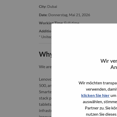
City:
Dubai
Date:
Donnerstag, Mai 21, 2026
Working Time:
Full-time
Additional Locations
:
* United Arab Emirates - Dubai
Why Work at Lenovo
Wir ve
An
We are Lenovo. We do what we say. We o
Lenovo is a US$83 billion revenue global t
Wir möchten transpar
500, and serving millions of customers every
verwenden, damit
Smarter Technology for All, Lenovo has built
klicken Sie hier
um 
stack portfolio of AI-enabled, AI-ready, an
auswählen, stimme
tablets), infrastructure (server, storage, 
Partner zu. Sie k
infrastructure), software, solutions, and s
nutzen Sie dieses
innovation is building a more equitable, tr