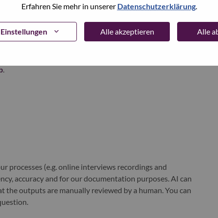
Erfahren Sie mehr in unserer
Datenschutzerklärung
.
xchange under Lenovo Group Limited (HKSE: 992) (ADR:
Einstellungen
Alle akzeptieren
Alle 
world-changing innovation is building a more inclusive,
e, everywhere. To find out more visit
www.lenovo.com
, and
b
.
r processes (e.g. online interviews recordings and
ciency, accuracy and for our documentation purposes. AI can
at the outputs are manually reviewed by a human. You can
question.