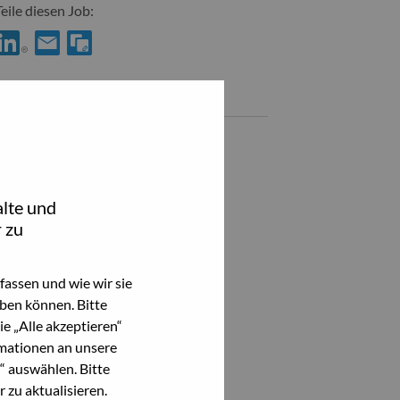
Teile diesen Job:
hare Enterprise Marketing Manager – Middle East & Africa (MEA)
Share Enterprise Marketing Manager – Middle East & Africa 
Ähnliche Jobs
Alle anzeigen
lte und
 zu
assen und wie wir sie
ben können. Bitte
e „Alle akzeptieren“
mationen an unsere
“ auswählen. Bitte
 zu aktualisieren.