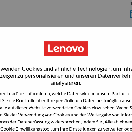
S
rwenden Cookies und ähnliche Technologien, um Inha
zeigen zu personalisieren und unseren Datenverkehr
wn what we do. We WOW our customers.
analysieren.
echnology powerhouse, ranked #153 in the Fortune Global
ent darüber informieren, welche Daten wir und unsere Partner erf
 day in 180 markets. Focused on a bold vision to deliver
 Sie die Kontrolle über Ihre persönlichen Daten bestmöglich ausü
 on its success as the world’s largest PC company with a full-
alle auf dieser Website verwendeten Cookies einzusehen. Wenn Si
d AI-optimized devices (PCs, workstations, smartphones,
n Sie der Verwendung von Cookies und der Weitergabe von Infor
edge, high performance computing and software defined
önnen der Datenerfassung widersprechen, indem Sie „Alle ablehnen
ervices. Lenovo’s continued investment in world-changing
 Cookie Einwilligungstool, um Ihre Einstellungen zu verwalten oder
ustworthy, and smarter future for everyone, everywhere.