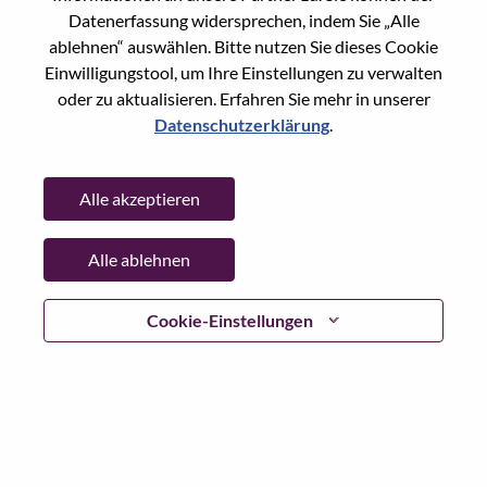
Req #
100017185
Datenerfassung widersprechen, indem Sie „Alle
Career Area
Vertrieb
ablehnen“ auswählen. Bitte nutzen Sie dieses Cookie
Country/Region:
Japan
Einwilligungstool, um Ihre Einstellungen zu verwalten
oder zu aktualisieren. Erfahren Sie mehr in unserer
State:
Tokyo
Datenschutzerklärung
.
City:
Chiyoda-Ku
Date:
Montag, Juni 15, 2026
Alle akzeptieren
Additional Locations
:
* Japan
Alle ablehnen
Why Work at Lenovo
Cookie-Einstellungen
We are Lenovo. We do what we say. We own what we do.
We WOW our customers.
Lenovo is a US$83 billion revenue global technology
powerhouse, ranked #196 in the Fortune Global 500, and