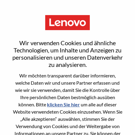
Menu
Executive Director, Technical
Wir verwenden Cookies und ähnliche
Product Operations
Technologien, um Inhalte und Anzeigen zu
personalisieren und unseren Datenverkehr
zu analysieren.
Wir möchten transparent darüber informieren,
welche Daten wir und unsere Partner erfassen und
wie wir sie verwenden, damit Sie die Kontrolle über
General Information
Ihre persönlichen Daten bestmöglich ausüben
können. Bitte
klicken Sie hier
um alle auf dieser
Req #
WD00098638
Website verwendeten Cookies einzusehen. Wenn Sie
Career Area
Künstliche Intelligenz
„Alle akzeptieren“ auswählen, stimmen Sie der
Verwendung von Cookies und der Weitergabe von
Country/Region:
Vereinigte Staaten von Amerika
Informationen an unsere Partner zu. Sie können der