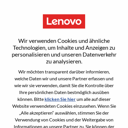
Menu
Field Account Executive - Mid
Wir verwenden Cookies und ähnliche
Atlantic
Technologien, um Inhalte und Anzeigen zu
personalisieren und unseren Datenverkehr
zu analysieren.
Wir möchten transparent darüber informieren,
welche Daten wir und unsere Partner erfassen und
wie wir sie verwenden, damit Sie die Kontrolle über
General Information
Ihre persönlichen Daten bestmöglich ausüben
können. Bitte
klicken Sie hier
um alle auf dieser
Req #
WD00100980
Website verwendeten Cookies einzusehen. Wenn Sie
Career Area
Vertrieb
„Alle akzeptieren“ auswählen, stimmen Sie der
Verwendung von Cookies und der Weitergabe von
Country/Region:
Vereinigte Staaten von Amerika
Informationen an unsere Partner zu. Sie können der