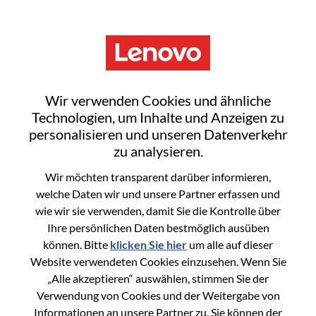
Menu
Forward Deployed Advisory
Wir verwenden Cookies und ähnliche
Engineer
Technologien, um Inhalte und Anzeigen zu
personalisieren und unseren Datenverkehr
zu analysieren.
Wir möchten transparent darüber informieren,
welche Daten wir und unsere Partner erfassen und
wie wir sie verwenden, damit Sie die Kontrolle über
General Information
Ihre persönlichen Daten bestmöglich ausüben
können. Bitte
klicken Sie hier
um alle auf dieser
Req #
WD00099290
Website verwendeten Cookies einzusehen. Wenn Sie
Career Area
Informationstechnologie
„Alle akzeptieren“ auswählen, stimmen Sie der
Verwendung von Cookies und der Weitergabe von
Country/Region:
Vereinigte Staaten von Amerika
Informationen an unsere Partner zu. Sie können der