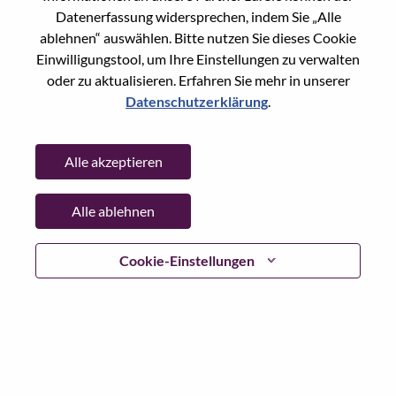
State:
Shanghai
Datenerfassung widersprechen, indem Sie „Alle
City:
上海（Shanghai）
ablehnen“ auswählen. Bitte nutzen Sie dieses Cookie
Date:
Montag, Juni 29, 2026
Einwilligungstool, um Ihre Einstellungen zu verwalten
oder zu aktualisieren. Erfahren Sie mehr in unserer
Working Time:
Full-time
Datenschutzerklärung
.
Additional Locations
:
* China - Shanghai - 上海（Shanghai）
Alle akzeptieren
Why Work at Lenovo
Alle ablehnen
We are Lenovo. We do what we say. We own what we do.
Cookie-Einstellungen
We WOW our customers.
Lenovo is a US$83 billion revenue global technology
powerhouse, ranked #153 in the Fortune Global 500, and
serving millions of customers every day in 180 markets.
Focused on a bold vision to deliver Smarter Technology
for All, Lenovo has built on its success as the world’s