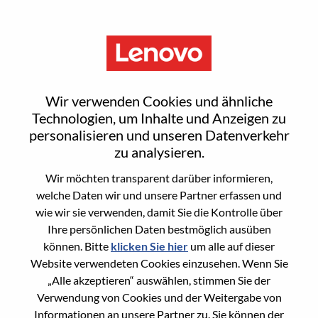
Menu
Android Framework 多媒体工
Wir verwenden Cookies und ähnliche
程师
Technologien, um Inhalte und Anzeigen zu
personalisieren und unseren Datenverkehr
zu analysieren.
Wir möchten transparent darüber informieren,
welche Daten wir und unsere Partner erfassen und
wie wir sie verwenden, damit Sie die Kontrolle über
General Information
Ihre persönlichen Daten bestmöglich ausüben
können. Bitte
klicken Sie hier
um alle auf dieser
Req #
WD00099936
Website verwendeten Cookies einzusehen. Wenn Sie
Career Area
Hardware-Engineering
„Alle akzeptieren“ auswählen, stimmen Sie der
Verwendung von Cookies und der Weitergabe von
Country/Region:
China
Informationen an unsere Partner zu. Sie können der