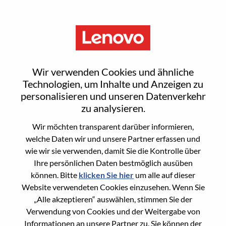
Menu
Global Channel Manger AMD
Wir verwenden Cookies und ähnliche
Technologien, um Inhalte und Anzeigen zu
personalisieren und unseren Datenverkehr
zu analysieren.
Wir möchten transparent darüber informieren,
General Information
welche Daten wir und unsere Partner erfassen und
wie wir sie verwenden, damit Sie die Kontrolle über
Req #
WD00100563
Ihre persönlichen Daten bestmöglich ausüben
Career Area
Vertriebsunterstützung
können. Bitte
klicken Sie hier
um alle auf dieser
Website verwendeten Cookies einzusehen. Wenn Sie
Country/Region:
Vereinigtes Königreich
„Alle akzeptieren“ auswählen, stimmen Sie der
State:
Hampshire
Verwendung von Cookies und der Weitergabe von
City:
Farnborough
Informationen an unsere Partner zu. Sie können der