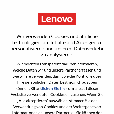
Menu
Global E-Commerce Director -
Wir verwenden Cookies und ähnliche
Motorola
Technologien, um Inhalte und Anzeigen zu
personalisieren und unseren Datenverkehr
zu analysieren.
Wir möchten transparent darüber informieren,
welche Daten wir und unsere Partner erfassen und
wie wir sie verwenden, damit Sie die Kontrolle über
General Information
Ihre persönlichen Daten bestmöglich ausüben
können. Bitte
klicken Sie hier
um alle auf dieser
Req #
WD00100064
Website verwendeten Cookies einzusehen. Wenn Sie
Career Area
E-Commerce
„Alle akzeptieren“ auswählen, stimmen Sie der
Verwendung von Cookies und der Weitergabe von
Country/Region:
Brasilien
Informationen an unsere Partner zu. Sie können der