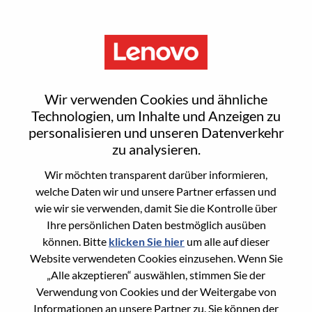
Menu
Google ChromeOS Sales
Wir verwenden Cookies und ähnliche
Support Specialist
Technologien, um Inhalte und Anzeigen zu
personalisieren und unseren Datenverkehr
zu analysieren.
Wir möchten transparent darüber informieren,
welche Daten wir und unsere Partner erfassen und
wie wir sie verwenden, damit Sie die Kontrolle über
General Information
Ihre persönlichen Daten bestmöglich ausüben
können. Bitte
klicken Sie hier
um alle auf dieser
Req #
WD00101426
Website verwendeten Cookies einzusehen. Wenn Sie
Career Area
Vertriebsunterstützung
„Alle akzeptieren“ auswählen, stimmen Sie der
Verwendung von Cookies und der Weitergabe von
Country/Region:
Vereinigte Staaten von Amerika
Informationen an unsere Partner zu. Sie können der