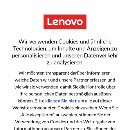
Menu
Human Resource Specialist-
Wir verwenden Cookies und ähnliche
PMO
Technologien, um Inhalte und Anzeigen zu
personalisieren und unseren Datenverkehr
zu analysieren.
Wir möchten transparent darüber informieren,
welche Daten wir und unsere Partner erfassen und
wie wir sie verwenden, damit Sie die Kontrolle über
General Information
Ihre persönlichen Daten bestmöglich ausüben
können. Bitte
klicken Sie hier
um alle auf dieser
Req #
WD00101871
Website verwendeten Cookies einzusehen. Wenn Sie
Career Area
Personalwesen
„Alle akzeptieren“ auswählen, stimmen Sie der
Verwendung von Cookies und der Weitergabe von
Country/Region:
Vereinigte Staaten von Amerika
Informationen an unsere Partner zu. Sie können der