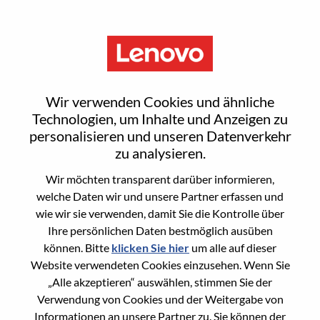
Menu
IT Site Operations Engineer
Wir verwenden Cookies und ähnliche
Technologien, um Inhalte und Anzeigen zu
personalisieren und unseren Datenverkehr
zu analysieren.
Wir möchten transparent darüber informieren,
General Information
welche Daten wir und unsere Partner erfassen und
wie wir sie verwenden, damit Sie die Kontrolle über
Req #
WD00101167
Ihre persönlichen Daten bestmöglich ausüben
Career Area
Informationstechnologie
können. Bitte
klicken Sie hier
um alle auf dieser
Website verwendeten Cookies einzusehen. Wenn Sie
Country/Region:
Slowakei
„Alle akzeptieren“ auswählen, stimmen Sie der
State:
Bratislavský kraj
Verwendung von Cookies und der Weitergabe von
City:
Bratislava
Informationen an unsere Partner zu. Sie können der