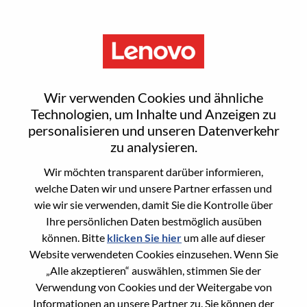
Menu
Inside Sales Account Manager
Wir verwenden Cookies und ähnliche
Mid Market M/f/d
Technologien, um Inhalte und Anzeigen zu
personalisieren und unseren Datenverkehr
zu analysieren.
Wir möchten transparent darüber informieren,
welche Daten wir und unsere Partner erfassen und
wie wir sie verwenden, damit Sie die Kontrolle über
General Information
Ihre persönlichen Daten bestmöglich ausüben
können. Bitte
klicken Sie hier
um alle auf dieser
Req #
WD00099067
Website verwendeten Cookies einzusehen. Wenn Sie
Career Area
Vertrieb
„Alle akzeptieren“ auswählen, stimmen Sie der
Verwendung von Cookies und der Weitergabe von
Country/Region:
Deutschland
Informationen an unsere Partner zu. Sie können der