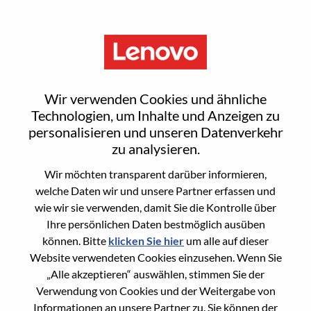
Menu
LA Storage TAM
Wir verwenden Cookies und ähnliche
Technologien, um Inhalte und Anzeigen zu
personalisieren und unseren Datenverkehr
zu analysieren.
Wir möchten transparent darüber informieren,
General Information
welche Daten wir und unsere Partner erfassen und
wie wir sie verwenden, damit Sie die Kontrolle über
Req #
WD00100043
Ihre persönlichen Daten bestmöglich ausüben
Career Area
Dienstleistungen
können. Bitte
klicken Sie hier
um alle auf dieser
Website verwendeten Cookies einzusehen. Wenn Sie
Country/Region:
Brasilien
„Alle akzeptieren“ auswählen, stimmen Sie der
State:
São Paulo
Verwendung von Cookies und der Weitergabe von
City:
Sao Paulo
Informationen an unsere Partner zu. Sie können der