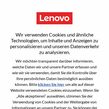
Menu
[LPS] Network Engineer
Wir verwenden Cookies und ähnliche
Technologien, um Inhalte und Anzeigen zu
personalisieren und unseren Datenverkehr
zu analysieren.
Wir möchten transparent darüber informieren,
General Information
welche Daten wir und unsere Partner erfassen und
wie wir sie verwenden, damit Sie die Kontrolle über
Req #
WD00100126
Ihre persönlichen Daten bestmöglich ausüben
Career Area
Informationstechnologie
können. Bitte
klicken Sie hier
um alle auf dieser
Website verwendeten Cookies einzusehen. Wenn Sie
Country/Region:
Singapur
„Alle akzeptieren“ auswählen, stimmen Sie der
State:
Central Singapore
Verwendung von Cookies und der Weitergabe von
City:
SINGAPORE
Informationen an unsere Partner zu. Sie können der