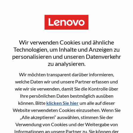
Menu
Large Enterprise Sales Manager
Wir verwenden Cookies und ähnliche
Technologien, um Inhalte und Anzeigen zu
personalisieren und unseren Datenverkehr
zu analysieren.
Wir möchten transparent darüber informieren,
General Information
welche Daten wir und unsere Partner erfassen und
wie wir sie verwenden, damit Sie die Kontrolle über
Req #
WD00100787
Ihre persönlichen Daten bestmöglich ausüben
Career Area
Vertrieb
können. Bitte
klicken Sie hier
um alle auf dieser
Website verwendeten Cookies einzusehen. Wenn Sie
Country/Region:
Vereinigtes Königreich
„Alle akzeptieren“ auswählen, stimmen Sie der
State:
Hampshire
Verwendung von Cookies und der Weitergabe von
City:
Farnborough
Informationen an unsere Partner zu. Sie können der