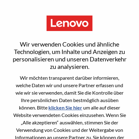
Menu
Senior Java Developer
Wir verwenden Cookies und ähnliche
Technologien, um Inhalte und Anzeigen zu
personalisieren und unseren Datenverkehr
zu analysieren.
Wir möchten transparent darüber informieren,
General Information
welche Daten wir und unsere Partner erfassen und
wie wir sie verwenden, damit Sie die Kontrolle über
Req #
WD00099227
Ihre persönlichen Daten bestmöglich ausüben
Career Area
Softwareentwicklung
können. Bitte
klicken Sie hier
um alle auf dieser
Website verwendeten Cookies einzusehen. Wenn Sie
Country/Region:
Rumänien
„Alle akzeptieren“ auswählen, stimmen Sie der
City:
Bucharest
Verwendung von Cookies und der Weitergabe von
Date:
Donnerstag, Mai 21, 2026
Informationen an unsere Partner zu. Sie können der