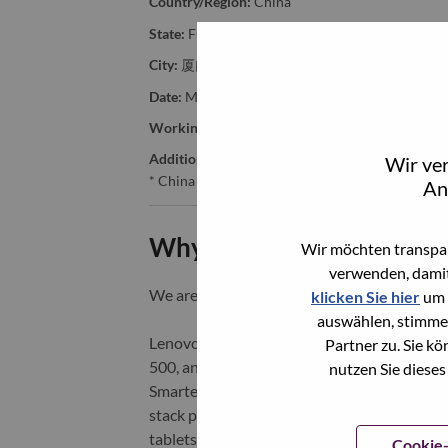
Country/Region:
China
State:
Fujian
City:
厦门（Xiamen）
Date:
Mittwoch, Juni 24, 2026
Working Time:
Full-time
Additional Locations
:
Wir ve
* China - Fujian - 厦门（Xiamen）
An
Why Work at Lenovo
Wir möchten transpar
verwenden, damit
We are Lenovo. We do what we say. We o
klicken Sie hier
um 
auswählen, stimme
Lenovo is a US$83 billion revenue global t
Partner zu. Sie k
500, and serving millions of customers every
nutzen Sie dieses
Smarter Technology for All, Lenovo has built
stack portfolio of AI-enabled, AI-ready, an
tablets), infrastructure (server, storage, 
Cookie-