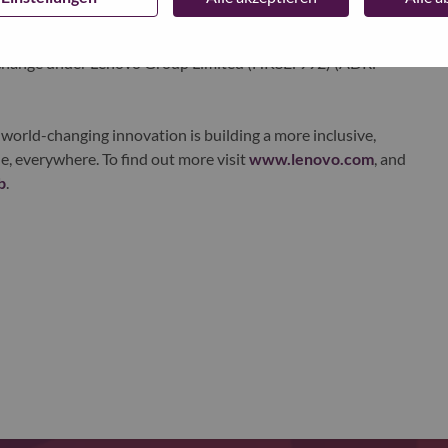
ervices. Lenovo’s continued investment in world-changing
ustworthy, and smarter future for everyone, everywhere.
xchange under Lenovo Group Limited (HKSE: 992) (ADR:
world-changing innovation is building a more inclusive,
e, everywhere. To find out more visit
www.lenovo.com
, and
b
.