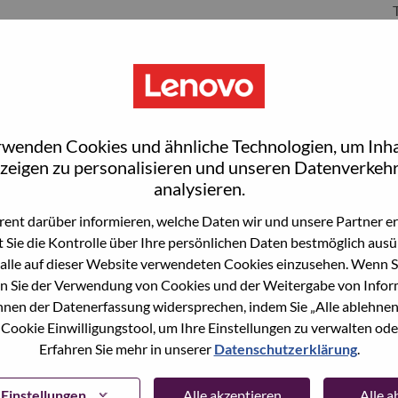
S
rwenden Cookies und ähnliche Technologien, um Inha
zeigen zu personalisieren und unseren Datenverkehr
analysieren.
ent darüber informieren, welche Daten wir und unsere Partner erf
 Sie die Kontrolle über Ihre persönlichen Daten bestmöglich ausü
wn what we do. We WOW our customers.
alle auf dieser Website verwendeten Cookies einzusehen. Wenn Si
n Sie der Verwendung von Cookies und der Weitergabe von Infor
echnology powerhouse, ranked #153 in the Fortune Global
önnen der Datenerfassung widersprechen, indem Sie „Alle ablehnen
 day in 180 markets. Focused on a bold vision to deliver
 Cookie Einwilligungstool, um Ihre Einstellungen zu verwalten oder
 on its success as the world’s largest PC company with a full-
Erfahren Sie mehr in unserer
Datenschutzerklärung
.
d AI-optimized devices (PCs, workstations, smartphones,
edge, high performance computing and software defined
Einstellungen
Alle akzeptieren
Alle 