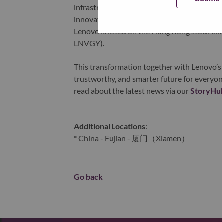
infrastructure), software, solutions, and s
innovation is building a more equitable, tr
Lenovo is listed on the Hong Kong stock e
LNVGY).
This transformation together with Lenovo’s 
trustworthy, and smarter future for everyon
read about the latest news via our
StoryHu
Additional Locations
:
* China - Fujian - 厦门（Xiamen）
Go back