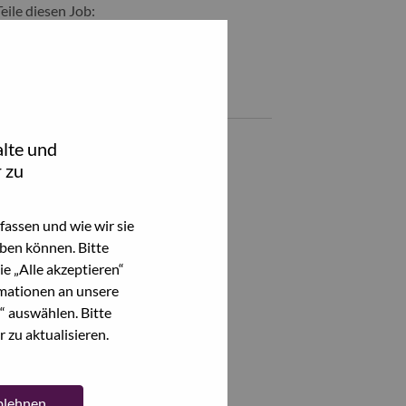
Teile diesen Job:
hare Motorola SW Technical Planning Professional with LinkedIn
Share Motorola SW Technical Planning Professional with a fr
Ähnliche Jobs
lte und
Alle anzeigen
 zu
assen und wie wir sie
ben können. Bitte
e „Alle akzeptieren“
mationen an unsere
“ auswählen. Bitte
 zu aktualisieren.
ablehnen