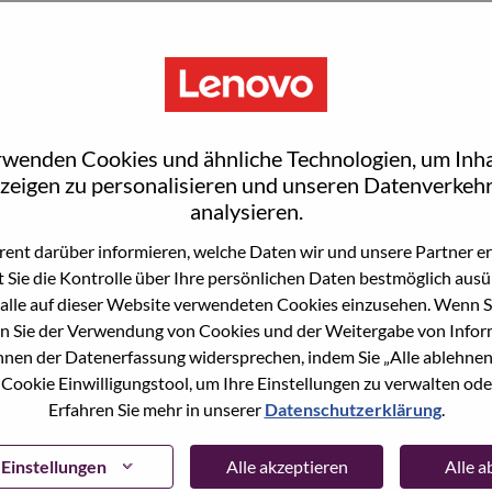
S
rwenden Cookies und ähnliche Technologien, um Inha
zeigen zu personalisieren und unseren Datenverkehr
analysieren.
ent darüber informieren, welche Daten wir und unsere Partner erf
 Sie die Kontrolle über Ihre persönlichen Daten bestmöglich ausü
wn what we do. We WOW our customers.
alle auf dieser Website verwendeten Cookies einzusehen. Wenn Si
n Sie der Verwendung von Cookies und der Weitergabe von Infor
echnology powerhouse, ranked #153 in the Fortune Global
önnen der Datenerfassung widersprechen, indem Sie „Alle ablehnen
 day in 180 markets. Focused on a bold vision to deliver
 Cookie Einwilligungstool, um Ihre Einstellungen zu verwalten oder
 on its success as the world’s largest PC company with a full-
Erfahren Sie mehr in unserer
Datenschutzerklärung
.
d AI-optimized devices (PCs, workstations, smartphones,
edge, high performance computing and software defined
ervices. Lenovo’s continued investment in world-changing
Einstellungen
Alle akzeptieren
Alle 
ustworthy, and smarter future for everyone, everywhere.