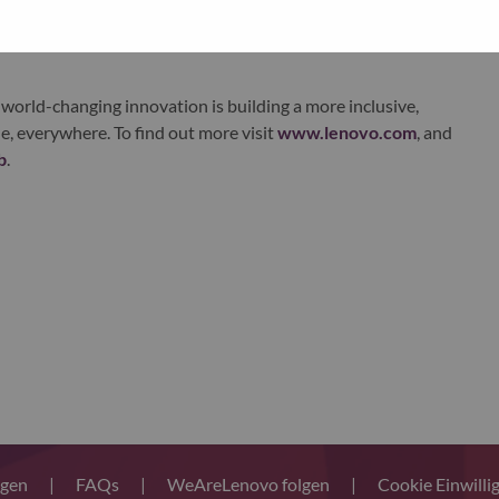
xchange under Lenovo Group Limited (HKSE: 992) (ADR:
world-changing innovation is building a more inclusive,
e, everywhere. To find out more visit
www.lenovo.com
, and
b
.
ngen
|
FAQs
|
WeAreLenovo folgen
|
Cookie Einwilli