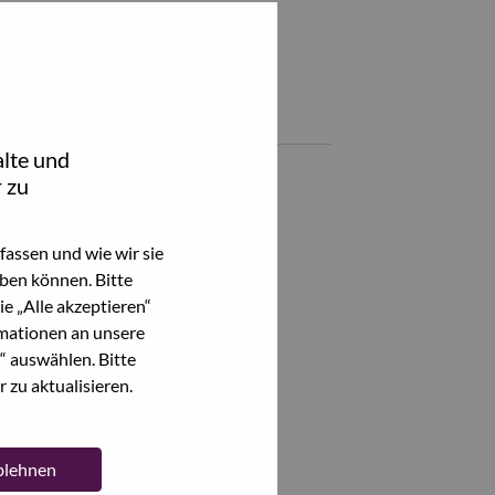
Teile diesen Job:
hare North America RTR Accounting Process Specialist with Link
Share North America RTR Accounting Process Specialist with 
Ähnliche Jobs
lte und
 zu
Alle anzeigen
assen und wie wir sie
ben können. Bitte
e „Alle akzeptieren“
mationen an unsere
“ auswählen. Bitte
 zu aktualisieren.
ablehnen