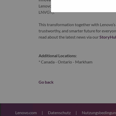
Lenovo is listed on the Hong Kong stock e
LNVGY).
This transformation together with Lenovo’s 
trustworthy, and smarter future for everyon
read about the latest news via our
StoryHu
Additional Locations
:
* Canada - Ontario - Markham
Go back
Lenovo.com
|
Datenschutz
|
Nutzungsbedingu