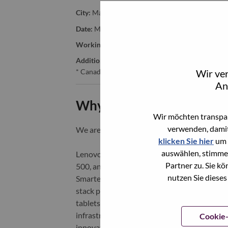
City:
Markham
Date:
Mittwoch, Juni 24, 2026
Working Time:
Full-time
Additional Locations
:
Wir ve
* Canada - Ontario - Markham
An
Why Work at Lenovo
Wir möchten transpar
verwenden, damit
We are Lenovo. We do what we say. We o
klicken Sie hier
um 
auswählen, stimme
Lenovo is a US$83 billion revenue global t
Partner zu. Sie k
500, and serving millions of customers every
nutzen Sie dieses
Smarter Technology for All, Lenovo has built
stack portfolio of AI-enabled, AI-ready, an
tablets), infrastructure (server, storage, 
infrastructure), software, solutions, and s
Cookie-
innovation is building a more equitable, tr