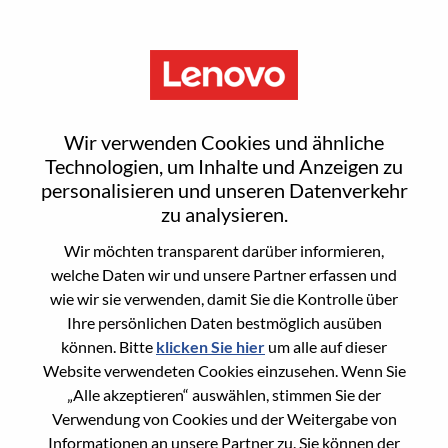
Menu
OEM Product Manager
Wir verwenden Cookies und ähnliche
Technologien, um Inhalte und Anzeigen zu
personalisieren und unseren Datenverkehr
zu analysieren.
Wir möchten transparent darüber informieren,
General Information
welche Daten wir und unsere Partner erfassen und
wie wir sie verwenden, damit Sie die Kontrolle über
Req #
100017210
Ihre persönlichen Daten bestmöglich ausüben
Career Area
Produktmanagement
können. Bitte
klicken Sie hier
um alle auf dieser
Website verwendeten Cookies einzusehen. Wenn Sie
Country/Region:
China
„Alle akzeptieren“ auswählen, stimmen Sie der
State:
Guangdong
Verwendung von Cookies und der Weitergabe von
City:
深圳（Shenzhen）
Informationen an unsere Partner zu. Sie können der