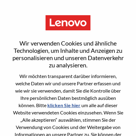
Menu
Business Process Design
Wir verwenden Cookies und ähnliche
Analyst - PLM
Technologien, um Inhalte und Anzeigen zu
personalisieren und unseren Datenverkehr
zu analysieren.
Wir möchten transparent darüber informieren,
welche Daten wir und unsere Partner erfassen und
wie wir sie verwenden, damit Sie die Kontrolle über
General Information
Ihre persönlichen Daten bestmöglich ausüben
können. Bitte
klicken Sie hier
um alle auf dieser
Req #
WD00086338
Website verwendeten Cookies einzusehen. Wenn Sie
Career Area
Informationstechnologie
„Alle akzeptieren“ auswählen, stimmen Sie der
Verwendung von Cookies und der Weitergabe von
Country/Region:
Vereinigte Staaten von Amerika
Informationen an unsere Partner zu. Sie können der