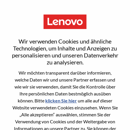
Menu
Jave Engineer
Wir verwenden Cookies und ähnliche
Technologien, um Inhalte und Anzeigen zu
personalisieren und unseren Datenverkehr
zu analysieren.
Wir möchten transparent darüber informieren,
General Information
welche Daten wir und unsere Partner erfassen und
wie wir sie verwenden, damit Sie die Kontrolle über
Req #
100017184
Ihre persönlichen Daten bestmöglich ausüben
Career Area
Softwareentwicklung
können. Bitte
klicken Sie hier
um alle auf dieser
Website verwendeten Cookies einzusehen. Wenn Sie
Country/Region:
China
„Alle akzeptieren“ auswählen, stimmen Sie der
State:
Tianjin
Verwendung von Cookies und der Weitergabe von
City:
天津（Tianjin）
Informationen an unsere Partner zu. Sie können der