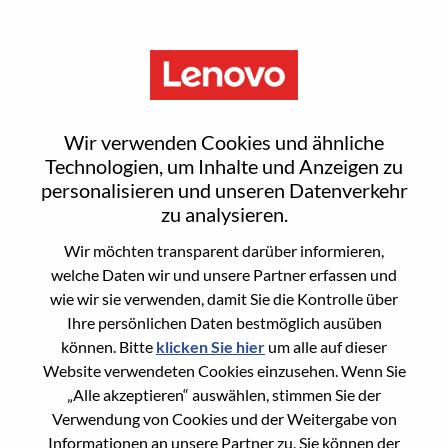
Menu
Client Manager
Wir verwenden Cookies und ähnliche
Technologien, um Inhalte und Anzeigen zu
personalisieren und unseren Datenverkehr
zu analysieren.
Wir möchten transparent darüber informieren,
General Information
welche Daten wir und unsere Partner erfassen und
wie wir sie verwenden, damit Sie die Kontrolle über
Req #
100017264
Ihre persönlichen Daten bestmöglich ausüben
Career Area
Vertrieb
können. Bitte
klicken Sie hier
um alle auf dieser
Website verwendeten Cookies einzusehen. Wenn Sie
Country/Region:
Vereinigtes Königreich
„Alle akzeptieren“ auswählen, stimmen Sie der
State:
Hampshire
Verwendung von Cookies und der Weitergabe von
City:
Farnborough
Informationen an unsere Partner zu. Sie können der