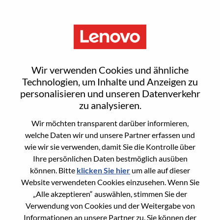
Menu
Data Product Manager
Wir verwenden Cookies und ähnliche
Technologien, um Inhalte und Anzeigen zu
personalisieren und unseren Datenverkehr
zu analysieren.
Wir möchten transparent darüber informieren,
General Information
welche Daten wir und unsere Partner erfassen und
wie wir sie verwenden, damit Sie die Kontrolle über
Req #
100016960
Ihre persönlichen Daten bestmöglich ausüben
Career Area
Künstliche Intelligenz
können. Bitte
klicken Sie hier
um alle auf dieser
Website verwendeten Cookies einzusehen. Wenn Sie
Country/Region:
China
„Alle akzeptieren“ auswählen, stimmen Sie der
State:
Guangdong
Verwendung von Cookies und der Weitergabe von
City:
深圳（Shenzhen）
Informationen an unsere Partner zu. Sie können der