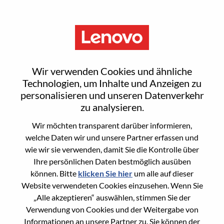
Menu
Evergreen Career Opportunity:
Wir verwenden Cookies und ähnliche
Inside Sales Representative
Technologien, um Inhalte und Anzeigen zu
personalisieren und unseren Datenverkehr
(Cantonese Speaker)
zu analysieren.
Wir möchten transparent darüber informieren,
welche Daten wir und unsere Partner erfassen und
wie wir sie verwenden, damit Sie die Kontrolle über
Ihre persönlichen Daten bestmöglich ausüben
können. Bitte
klicken Sie hier
um alle auf dieser
General Information
Website verwendeten Cookies einzusehen. Wenn Sie
„Alle akzeptieren“ auswählen, stimmen Sie der
Req #
100017348
Verwendung von Cookies und der Weitergabe von
Career Area
Vertrieb
Informationen an unsere Partner zu. Sie können der