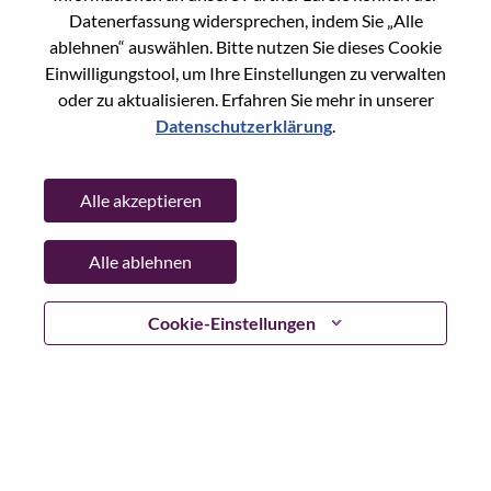
Datenerfassung widersprechen, indem Sie „Alle
Country/Region:
Malaysia
ablehnen“ auswählen. Bitte nutzen Sie dieses Cookie
State:
Selangor
Einwilligungstool, um Ihre Einstellungen zu verwalten
City:
Petaling Jaya
oder zu aktualisieren. Erfahren Sie mehr in unserer
Date:
Sonntag, Juli 5, 2026
Datenschutzerklärung
.
Additional Locations
:
* Malaysia
Alle akzeptieren
Why Work at Lenovo
Alle ablehnen
We are Lenovo. We do what we say. We own what we do.
Cookie-Einstellungen
We WOW our customers.
Lenovo is a US$83 billion revenue global technology
powerhouse, ranked #196 in the Fortune Global 500, and
serving millions of customers every day in 180 markets.
Focused on a bold vision to deliver Smarter Technology